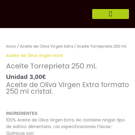
Ir
al
contenido
Aceite
Solicitar factura
Torreprieta
250
Inicio
/
Aceite de Oliva Virgen Extra
/ Aceite Torreprieta 250 ml.
ml.
Aceite de Oliva Virgen Extra
cantidad
Aceite Torreprieta 250 ml.
Unidad
3,00
€
Aceite de Oliva Virgen Extra formato
250 ml cristal.
INGREDIENTES
100% Aceite de Oliva Virgen Extra. No contiene ningún tipo
de aditivo alimentario. Las especificaciones Físicas-
Químicas son: