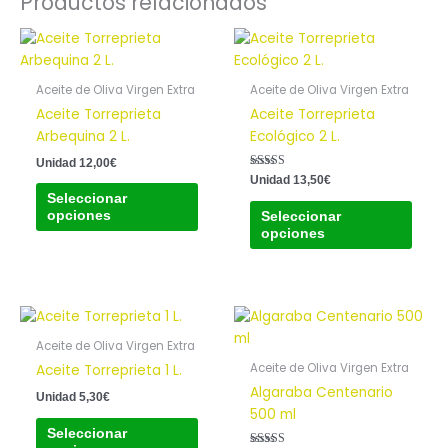
Productos relacionados
Este
Este
producto
prod
tiene
tiene
Aceite de Oliva Virgen Extra
Aceite de Oliva Virgen Extra
múltiples
múlti
Aceite Torreprieta
Aceite Torreprieta
variantes.
varia
Arbequina 2 L.
Ecológico 2 L.
Las
Las
Unidad
12,00
€
opciones
opci
Valorado con
Unidad
13,50
€
se
se
5.00
Seleccionar
de 5
pueden
pued
opciones
Seleccionar
opciones
elegir
elegi
en
en
la
la
página
pági
Este
de
de
producto
producto
prod
Aceite de Oliva Virgen Extra
tiene
Aceite de Oliva Virgen Extra
Aceite Torreprieta 1 L.
múltiples
Algaraba Centenario
Unidad
5,30
€
variantes.
500 ml
Las
Seleccionar
opciones