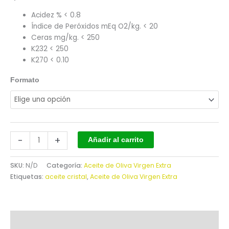
Acidez % < 0.8
Índice de Peróxidos mEq O2/kg. < 20
Ceras mg/kg. < 250
K232 < 250
K270 < 0.10
Formato
-
+
Añadir al carrito
SKU:
N/D
Categoría:
Aceite de Oliva Virgen Extra
Etiquetas:
aceite cristal
,
Aceite de Oliva Virgen Extra
Descripción