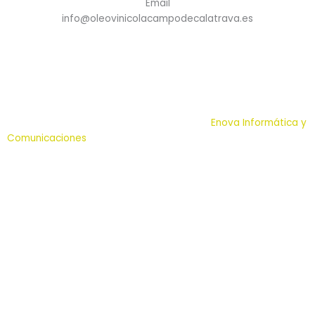
Email
info@oleovinicolacampodecalatrava.es
© 2023 Oleovinícola Campo de Calatrava | Todos los
derechos reservados | Desarrollo web por
Enova Informática y
Comunicaciones