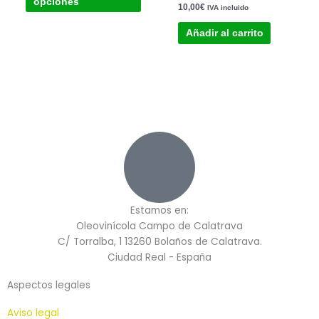
opciones
Valorado con
10,00
€
IVA incluido
se
5.00
de 5
pueden
Añadir al carrito
elegir
en
la
página
de
producto
Estamos en:
Oleovinícola Campo de Calatrava
C/ Torralba, 1 13260 Bolaños de Calatrava.
Ciudad Real - España
Aspectos legales
Aviso legal