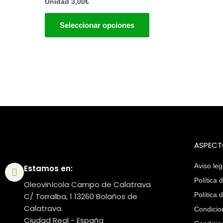
Unidad
3,00
€
variantes.
Las
Seleccionar opciones
opciones
se
pueden
elegir
en
la
página
de
producto
ASPECT
Aviso leg
Estamos en:
Política 
Oleovinícola Campo de Calatrava
Política 
C/ Torralba, 1 13260 Bolaños de
Calatrava.
Condicio
Ciudad Real - España