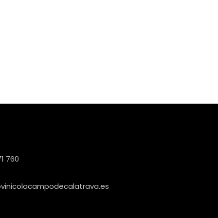
1 760
ovinicolacampodecalatrava.es