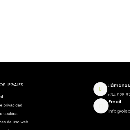
OS LEGALES
Llámanos
+34 926 87
al
Email
de privacidad
info@ole
de cookies
nes de uso web